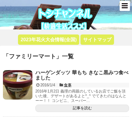
トシ
快適生活
2023年花火大会情報(全国)
サイトマップ
「
ファミリーマート
」
一覧
ハーゲンダッツ 華もち きなこ黒みつ食べ
ました
2016/1/4
食事
2016年1月2日 義理の両親のしているお店でご飯を頂
いた後、デザートがあるよと^_^ でてきたのはなんと
ーー！！ コンビニ、スーパー...
記事を読む