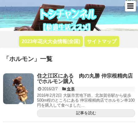
トシ
快適生活
2023年花火大会情報(全国)
サイトマップ
「
ホルモン
」
一覧
住之江区にある 肉の丸勝 仲宗根精肉店
でホルモン購入
2016/2/7
食事
2016年2月2日 大阪市営地下鉄、北加賀谷駅から徒歩
500m程のところにある 仲宗根精肉店でホルモン串100
円を購入して食べました...
記事を読む