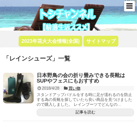
トシ
快適生活
2023年花火大会情報(全国)
サイトマップ
「
レインシューズ
」
一覧
日本野鳥の会の折り畳みできる長靴は
SUPやフェスにもおすすめ
2018/4/28
買い物
スタンドアップパドルをする時に足が濡れるのを防止
する為の長靴を探していたら良い商品を見つけました
ので購入しました。 レインブーツでどんなの...
記事を読む