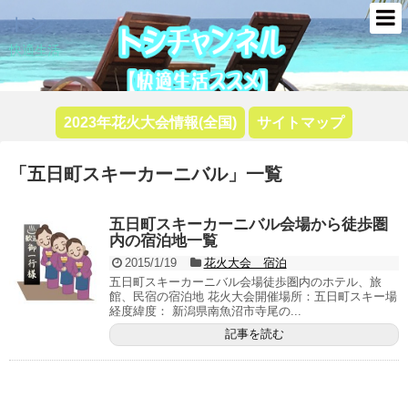
トシ
快適生活
2023年花火大会情報(全国)
サイトマップ
「
五日町スキーカーニバル
」
一覧
五日町スキーカーニバル会場から徒歩圏
内の宿泊地一覧
2015/1/19
花火大会 宿泊
五日町スキーカーニバル会場徒歩圏内のホテル、旅
館、民宿の宿泊地 花火大会開催場所：五日町スキー場
経度緯度： 新潟県南魚沼市寺尾の...
記事を読む