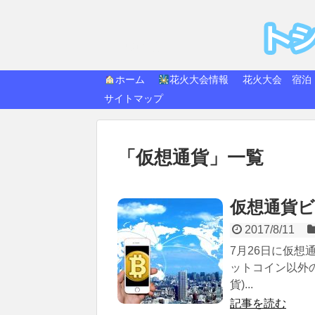
トシ
快適生活
ホーム
花火大会情報
花火大会 宿泊
サイトマップ
「
仮想通貨
」
一覧
仮想通貨
2017/8/11
7月26日に仮想
ットコイン以外
貨)...
記事を読む