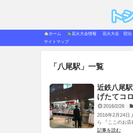
トシ
快適生活
ホーム
花火大会情報
花火大会 宿泊
サイトマップ
「
八尾駅
」
一覧
近鉄八尾
げたてコ
2016/2/26
2016年2月2
ら 『ここのお店
記事を読む