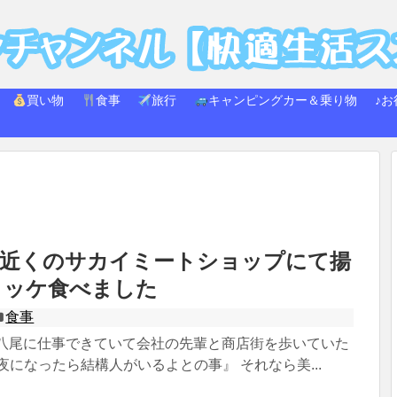
買い物
食事
旅行
キャンピングカー＆乗り物
♪お
駅近くのサカイミートショップにて揚
ロッケ食べました
食事
4日 八尾に仕事できていて会社の先輩と商店街を歩いていた
夜になったら結構人がいるよとの事』 それなら美...