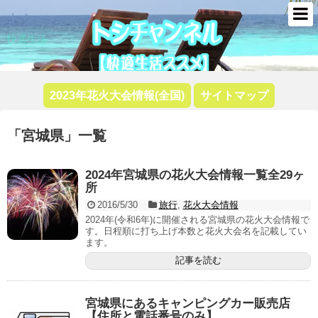
トシ
快適生活
2023年花火大会情報(全国)
サイトマップ
「
宮城県
」
一覧
2024年宮城県の花火大会情報一覧全29ヶ
所
2016/5/30
旅行
,
花火大会情報
2024年(令和6年)に開催される宮城県の花火大会情報で
す。日程順に打ち上げ本数と花火大会名を記載してい
ます。
記事を読む
宮城県にあるキャンピングカー販売店
【住所と電話番号のみ】