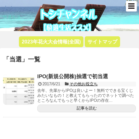
トシ
快適生活
2023年花火大会情報(全国)
サイトマップ
「
当選
」
一覧
IPO(新規公開株)抽選で初当選
2017/6/21
その他お役立ち
去年、先輩からIPOは良いよー！無料でできる宝くじ
みたいなもの！と教えてもらったのでネットで調べた
ところなんでもっと早くからIPOの存在...
記事を読む