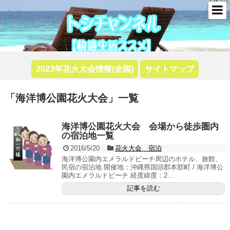
トシ
快適生活
2023年花火大会情報(全国)
サイトマップ
「
海洋博公園花火大会
」
一覧
海洋博公園花火大会 会場から徒歩圏内
の宿泊地一覧
2016/5/20
花火大会 宿泊
海洋博公園内エメラルドビーチ周辺のホテル、旅館、
民宿の宿泊地 開催地：沖縄県国頭郡本部町 / 海洋博公
園内エメラルドビーチ 経度緯度：2...
記事を読む