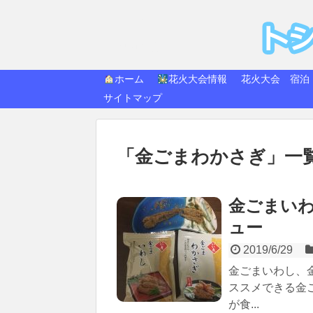
トシ
快適生活
ホーム
花火大会情報
花火大会 宿泊
サイトマップ
「
金ごまわかさぎ
」
一
金ごまい
ュー
2019/6/29
金ごまいわし、
ススメできる金
が食...