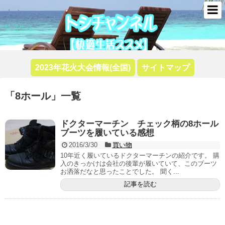
トシ
快適生活
2023年花火大会情報(全国)
サイトマップ
「
8ホール
」
一覧
ドクターマーチン チェック柄の8ホール
ブーツを履いている感想
2016/3/30
買い物
10年近く履いているドクターマーチンの紹介です。 購
入のきっかけは会社の後輩が履いていて、このブーツ
お洒落だなと思ったことでした。 聞く...
記事を読む