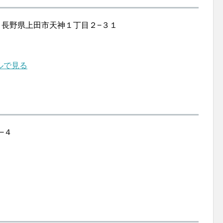
目２ 長野県上田市天神１丁目２−３１
ルで見る
−４