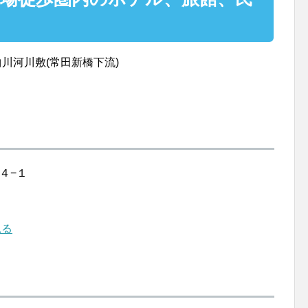
曲川河川敷(常田新橋下流)
E
２４−１
見る