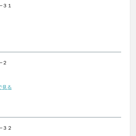
８−３１
−２
で見る
２−３２