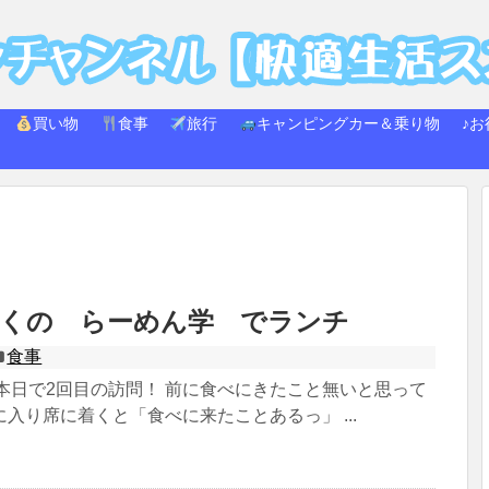
買い物
食事
旅行
キャンピングカー＆乗り物
♪お
近くの らーめん学 でランチ
食事
5日 本日で2回目の訪問！ 前に食べにきたこと無いと思って
入り席に着くと「食べに来たことあるっ」 ...