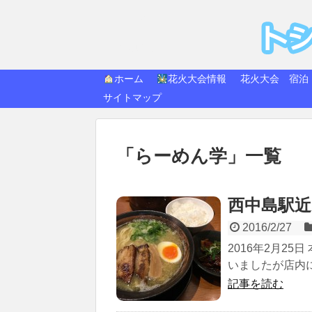
トシ
快適生活
ホーム
花火大会情報
花火大会 宿泊
サイトマップ
「
らーめん学
」
一覧
西中島駅
2016/2/27
2016年2月2
いましたが店内に
記事を読む