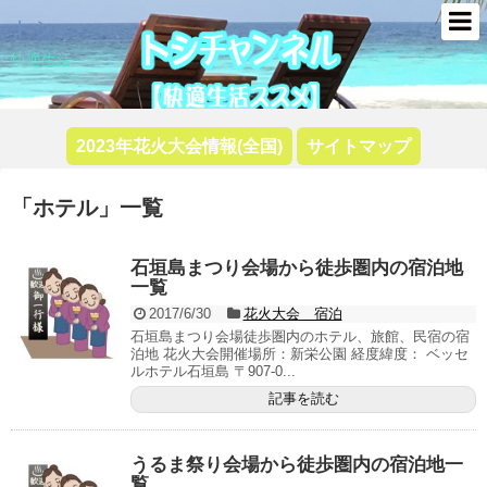
トシ
快適生活
2023年花火大会情報(全国)
サイトマップ
「
ホテル
」
一覧
石垣島まつり会場から徒歩圏内の宿泊地
一覧
2017/6/30
花火大会 宿泊
石垣島まつり会場徒歩圏内のホテル、旅館、民宿の宿
泊地 花火大会開催場所：新栄公園 経度緯度： ベッセ
ルホテル石垣島 〒907-0...
記事を読む
うるま祭り会場から徒歩圏内の宿泊地一
覧