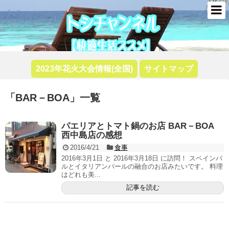
トシ
快適生活
2023年花火大会情報(全国)
サイトマップ
「
BAR－BOA
」
一覧
パエリアとトマト鍋のお店 BAR－BOA
西中島店の感想
2016/4/21
食事
2016年3月1日 と 2016年3月18日 に訪問！ スペインバ
ルとイタリアンバールの融合のお店みたいです。 料理
はどれも美...
記事を読む