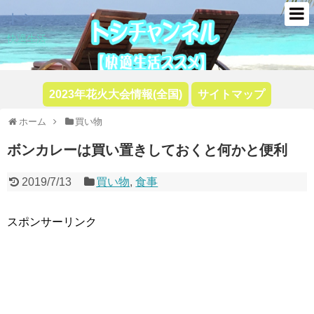
トシ
快適生活
2023年花火大会情報(全国)
サイトマップ
ホーム
買い物
ボンカレーは買い置きしておくと何かと便利
2019/7/13
買い物
,
食事
スポンサーリンク