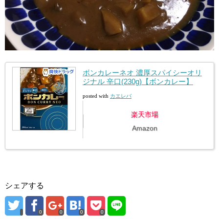
ボンカレーネオ 濃厚スパイシーオリ
ジナル 辛口(230g)【ボンカレー】
posted with
カエレバ
楽天市場
Amazon
シェアする
0
0
0
0