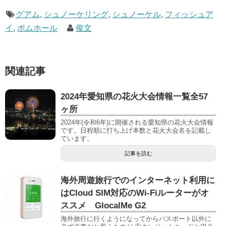
グアム
,
シュノーケリング
,
シュノーケル
,
フィッシュア
イ
,
ボムホール
俊文
関連記事
2024年愛知県の花火大会情報一覧全57
ヶ所
2024年(令和6年)に開催される愛知県の花火大会情報
です。日程順に打ち上げ本数と花火大会名を記載し
ています。
記事を読む
海外周遊旅行でのインターネット利用に
はCloud SIM対応のWi-Fiルーターがオ
ススメ GlocalMe G2
海外旅行に行くようになってからパスポート以外に