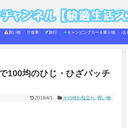
買い物
食事
旅行
キャンピングカー＆乗り物
♪お
で100均のひじ・ひざパッチ
2018/4/1
その他お役立ち
,
買い物