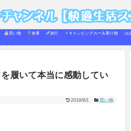
買い物
食事
旅行
キャンピングカー＆乗り物
♪お
ツを履いて本当に感動してい
2018/9/1
買い物