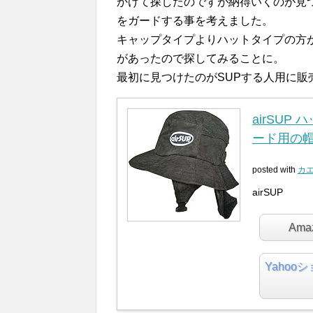
かけて探したのですが納得いくのが見
をガードする事を考えました。
キャップタイプよりハットタイプの方
があったので探してみることに。
最初に見つけたのがSUPする人用に販売さ
airSUP 
ード用の帽子
posted with
カ
airSUP
Am
Yahoo