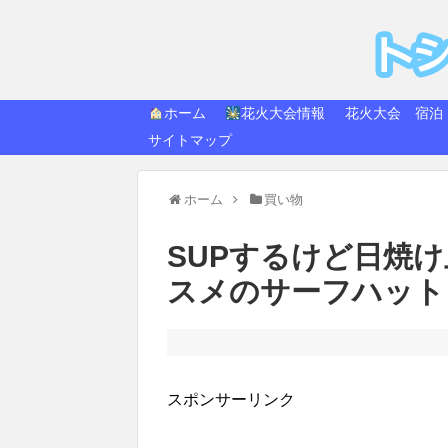
トシ
快適生活
ホーム
花火大会情報
花火大会 宿泊
サイトマップ
ホーム
買い物
SUPするけど日焼
スメのサーフハット タ
スポンサーリンク